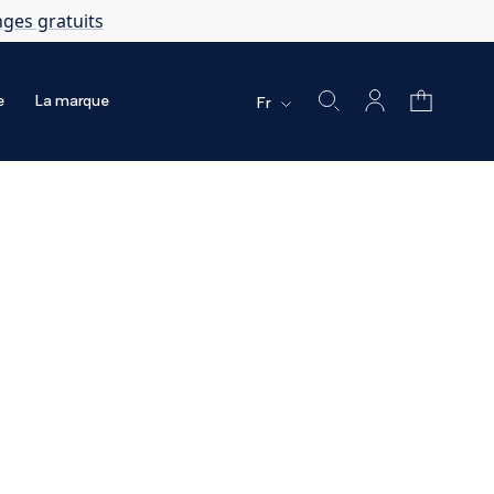
nges gratuits
e
La marque
Fr