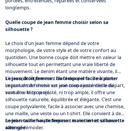
portées, entretenues, réparées et conservées
longtemps.
Quelle coupe de jean femme choisir selon sa
silhouette ?
Le choix d’un jean femme dépend de votre
morphologie, de votre style et de votre confort au
quotidien. Une bonne coupe doit mettre en valeur la
silhouette tout en permettant une vraie liberté de
mouvement. Le denim étant une matière vivante, il
s’assouplit légèrement au fil des ports : il est donc
Le jean droit femme : l’intemporel facile à porter
important de choisir un jean bien ajusté dès le départ,
Le jean droit femme est une coupe essentielle du
sans être trop serré.
vestiaire. Ni trop ajusté, ni trop ample, il offre une
silhouette naturelle, équilibrée et élégante. C’est une
coupe polyvalente, facile à associer avec une chemise,
une maille, une veste ou un t-shirt. Elle convient à de
nombreuses morphologies et traverse les saisons
Le jean taille haute femme : maintien et silhouette
sans se démoder.
allongée