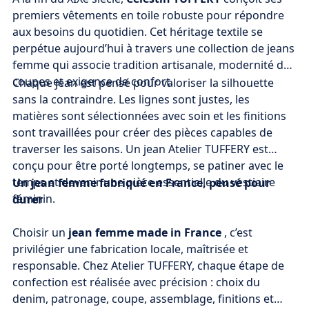
premiers vêtements en toile robuste pour répondre
aux besoins du quotidien. Cet héritage textile se
perpétue aujourd’hui à travers une collection de jeans
femme qui associe tradition artisanale, modernité des
coupes et exigence de confort.
Chaque jean est pensé pour valoriser la silhouette
sans la contraindre. Les lignes sont justes, les
matières sont sélectionnées avec soin et les finitions
sont travaillées pour créer des pièces capables de
traverser les saisons. Un jean Atelier TUFFERY est
conçu pour être porté longtemps, se patiner avec le
temps et devenir une pièce essentielle du vestiaire
Un jean femme fabriqué en France, pensé pour
féminin.
durer
Choisir un
jean femme made in France
, c’est
privilégier une fabrication locale, maîtrisée et
responsable. Chez Atelier TUFFERY, chaque étape de
confection est réalisée avec précision : choix du
denim, patronage, coupe, assemblage, finitions et