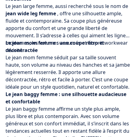
Le jean large femme, aussi recherché sous le nom de
jean wide leg femme
, offre une silhouette ample,
fluide et contemporaine. Sa coupe plus généreuse
apporte du confort et une grande liberté de
mouvement. Il s’adresse à celles qui aiment les lignes
modernes, les volumes assumés et l’esprit workwear
Le jean mom femme : une coupe rétro et
revisité.
décontractée
Le jean mom femme séduit par sa taille souvent
haute, son volume au niveau des hanches et sa jambe
légèrement resserrée. Il apporte une allure
décontractée, rétro et facile à porter. C’est une coupe
idéale pour un style quotidien, naturel et confortable.
Le jean baggy femme : une silhouette audacieuse
et confortable
Le jean baggy femme affirme un style plus ample,
plus libre et plus contemporain. Avec son volume
généreux et son confort immédiat, il s’inscrit dans les
tendances actuelles tout en restant fidèle à l’esprit du