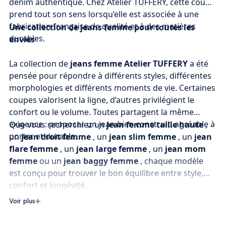
denim authentique. Chez Atelier TUFFERY, cette coupe
prend tout son sens lorsqu’elle est associée à une
fabrication française de qualité et à des matières
Une collection de jeans femme pour toutes les
durables.
envies
La collection de
jeans femme Atelier TUFFERY
a été
pensée pour répondre à différents styles, différentes
morphologies et différents moments de vie. Certaines
coupes valorisent la ligne, d’autres privilégient le
confort ou le volume. Toutes partagent la même
exigence : proposer un jean bien construit, agréable à
Que vous recherchiez un
jean femme taille haute
,
porter et durable.
un
jean droit femme
, un
jean slim femme
, un
jean
flare femme
, un
jean large femme
, un
jean mom
femme
ou un
jean baggy femme
, chaque modèle
est conçu pour trouver le bon équilibre entre style,
confort et longévité.
Voir plus