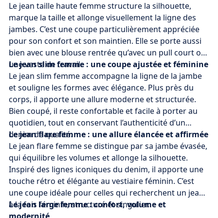
Le jean taille haute femme structure la silhouette,
marque la taille et allonge visuellement la ligne des
jambes. C’est une coupe particulièrement appréciée
pour son confort et son maintien. Elle se porte aussi
bien avec une blouse rentrée qu’avec un pull court ou
une veste de travail.
Le jean slim femme : une coupe ajustée et féminine
Le jean slim femme accompagne la ligne de la jambe
et souligne les formes avec élégance. Plus près du
corps, il apporte une allure moderne et structurée.
Bien coupé, il reste confortable et facile à porter au
quotidien, tout en conservant l’authenticité d’un
denim de qualité.
Le jean flare femme : une allure élancée et affirmée
Le jean flare femme se distingue par sa jambe évasée,
qui équilibre les volumes et allonge la silhouette.
Inspiré des lignes iconiques du denim, il apporte une
touche rétro et élégante au vestiaire féminin. C’est
une coupe idéale pour celles qui recherchent un jean
à la fois féminin, structuré et singulier.
Le jean large femme : confort, volume et
modernité