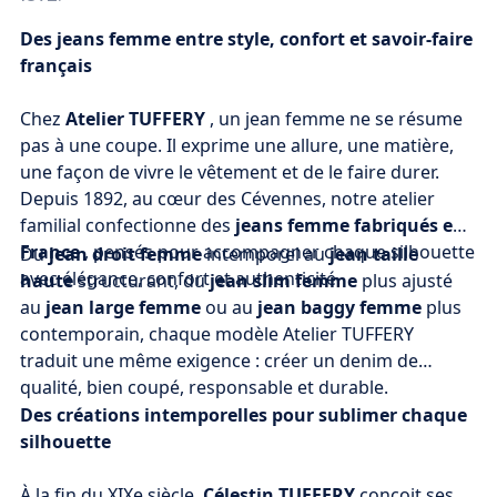
Des jeans femme entre style, confort et savoir-faire
français
Chez
Atelier TUFFERY
, un jean femme ne se résume
pas à une coupe. Il exprime une allure, une matière,
une façon de vivre le vêtement et de le faire durer.
Depuis 1892, au cœur des Cévennes, notre atelier
familial confectionne des
jeans femme fabriqués en
France
, pensés pour accompagner chaque silhouette
Du
jean droit femme
intemporel au
jean taille
avec élégance, confort et authenticité.
haute
structurant, du
jean slim femme
plus ajusté
au
jean large femme
ou au
jean baggy femme
plus
contemporain, chaque modèle Atelier TUFFERY
traduit une même exigence : créer un denim de
qualité, bien coupé, responsable et durable.
Des créations intemporelles pour sublimer chaque
silhouette
À la fin du XIXe siècle,
Célestin TUFFERY
conçoit ses