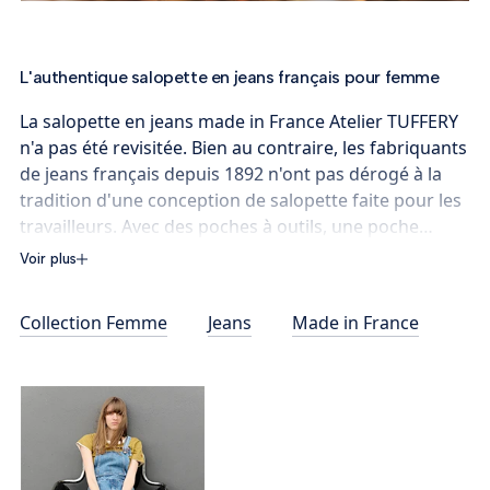
L'authentique salopette en jeans français pour femme
La salopette en jeans made in France Atelier TUFFERY
n'a pas été revisitée. Bien au contraire, les fabriquants
de jeans français depuis 1892 n'ont pas dérogé à la
tradition d'une conception de salopette faite pour les
travailleurs. Avec des poches à outils, une poche
mètre et une boucle marteau, l'iconique salopette
Voir plus
made in France pour femme est déjà parfaite.
Pourquoi la changer ? Unisexe, la salopette en jeans
Collection Femme
Jeans
Made in France
André convient aux femmes comme aux hommes.
Prenez donc garde à ne pas vous la faire piquer par
votre compagnon, votre ami, votre fils !