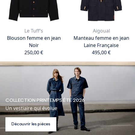
Le Tuff’s
Aigoual
Blouson femme en jean
Manteau femme en jean
Noir
Laine Française
250,00 €
495,00 €
250,00 €
495,00 €
Ajouter au panier
Ajouter au panier
COLLECTION PRINTEMPS ÉTÉ 2026
Un vestiaire qui évolue
Découvrir les pièces