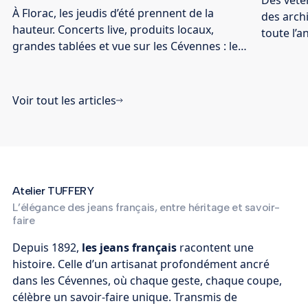
À Florac, les jeudis d’été prennent de la
des archi
hauteur. Concerts live, produits locaux,
toute l’
grandes tablées et vue sur les Cévennes : les
29 juille
Heures Bleues reviennent pour une nouvelle
saison sur les toits d’Atelier TUFFERY !
Voir tout les articles
Atelier TUFFERY
L’élégance des jeans français, entre héritage et savoir-
faire
Depuis 1892,
les jeans français
racontent une
histoire. Celle d’un artisanat profondément ancré
dans les Cévennes, où chaque geste, chaque coupe,
célèbre un savoir-faire unique. Transmis de